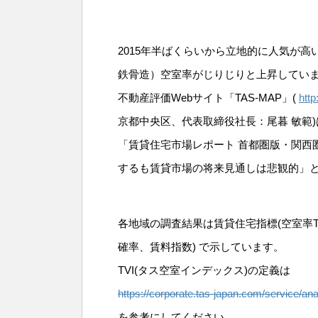
2015年半ばくらいから立地的に人気が
鉄骨造）空室率がじりじりと上昇してい
不動産評価Webサイト「TAS-MAP」(
htt
京都中央区、代表取締役社長：尾暮 敏範)
「賃貸住宅市場レポート 首都圏版・関西圏
するも賃貸市場の将来見通しは悲観的」
各地域の調査結果は賃貸住宅指標(空室率T
確率、賃料指数) で示しています。
TVI(タス空室インデックス)の定義は
https://corporate.tas-japan.com/service/an
を参考にしてください。