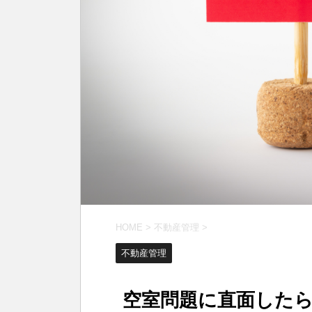
HOME
>
不動産管理
>
不動産管理
空室問題に直面した