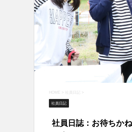
HOME
>
社員日記
>
社員日記
社員日誌：お待ちか